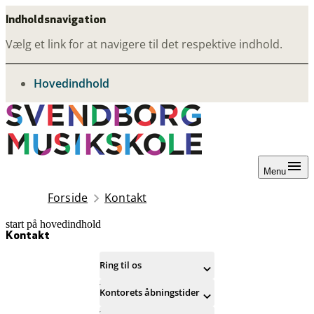
Indholdsnavigation
Vælg et link for at navigere til det respektive indhold.
gå til
Hovedindhold
Menu
Forside
Kontakt
start på hovedindhold
senest opdateret 25. november 2025
Kontakt
Ring til os
Kontorets åbningstider