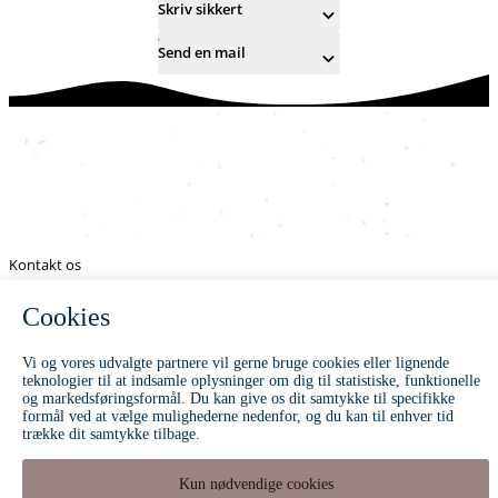
Skriv sikkert
Send en mail
Kontakt os
62 23 30 90
musikskolen@svendborg.dk
Find os
musikskolen.svendborg.dk
Svinget 3