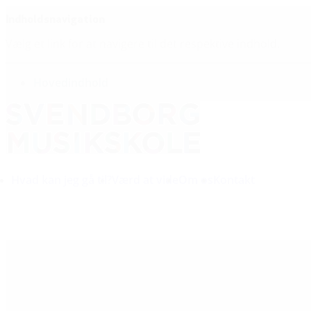
Indholdsnavigation
Vælg et link for at navigere til det respektive indhold.
gå til
Hovedindhold
Hvad kan jeg gå til?
Værd at vide
Om os
Kontakt