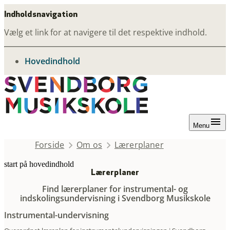
Indholdsnavigation
Vælg et link for at navigere til det respektive indhold.
gå til
Hovedindhold
Menu
Forside
Om os
Lærerplaner
start på hovedindhold
senest opdateret 25. november 202
Lærerplaner
Find lærerplaner for instrumental- og
indskolingsundervisning i Svendborg Musikskole
Instrumental-undervisning